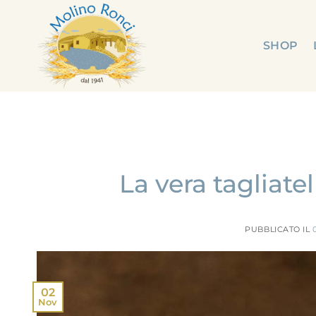
Salta
ai
contenuti
SHOP
La vera tagliate
PUBBLICATO IL
02
Nov