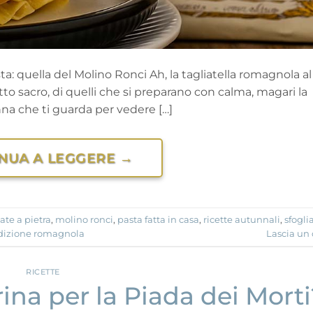
sta: quella del Molino Ronci Ah, la tagliatella romagnola al
o sacro, di quelli che si preparano con calma, magari la
nna che ti guarda per vedere […]
NUA A LEGGERE
→
ate a pietra
,
molino ronci
,
pasta fatta in casa
,
ricette autunnali
,
sfoglia
adizione romagnola
Lascia u
RICETTE
rina per la Piada dei Morti