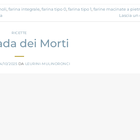
noli
,
farina integrale
,
farina tipo 0
,
farina tipo 1
,
farine macinate a piet
la
Lascia u
RICETTE
ada dei Morti
14/10/2025
DA
LEURINI-MULINORONCI