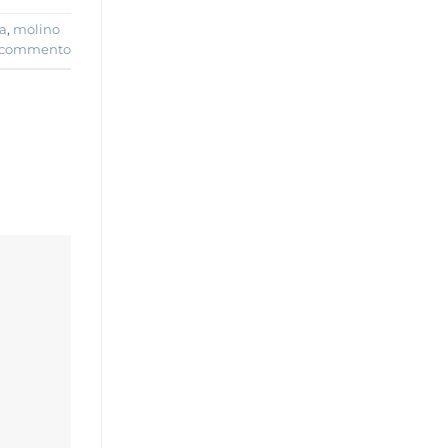
ra
,
molino
n commento