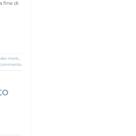
 fine di
 dei morti
,
n commento
to