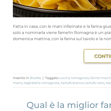
Fatta in casa, con le mani infarinate e la farina giu
solo a nominarla viene fame!In Romagna è un piatt
domenica mattina, con la farina sul tavolo e la no
CONTI
Inserito in
Ricette
|
Taggato
cucina romagnola
,
farine macin
mano
,
tagliatella romagnola
,
tartufo bianco
,
tartufo nero
,
tr
Qual è la miglior fa