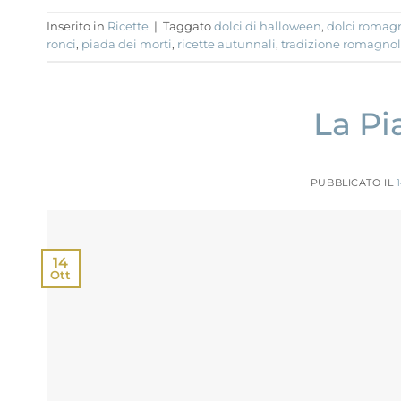
Inserito in
Ricette
|
Taggato
dolci di halloween
,
dolci romag
ronci
,
piada dei morti
,
ricette autunnali
,
tradizione romagno
La Pi
PUBBLICATO IL
14
Ott