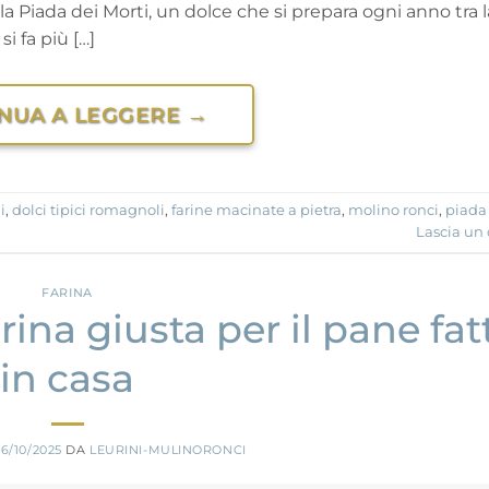
 Piada dei Morti, un dolce che si prepara ogni anno tra la
i fa più […]
NUA A LEGGERE
→
i
,
dolci tipici romagnoli
,
farine macinate a pietra
,
molino ronci
,
piada
Lascia u
FARINA
rina giusta per il pane fat
in casa
6/10/2025
DA
LEURINI-MULINORONCI