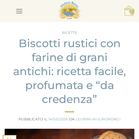
Salta
ai
contenuti
RICETTE
Biscotti rustici con
farine di grani
antichi: ricetta facile,
profumata e “da
credenza”
PUBBLICATO IL
14/05/2026
DA
LEURINI-MULINORONCI