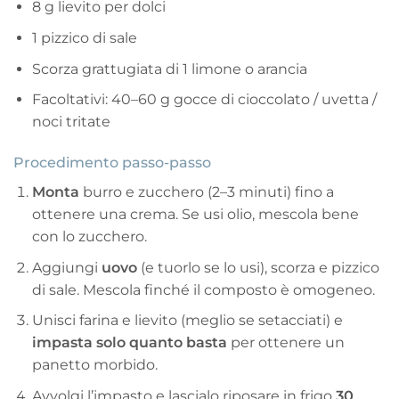
8 g lievito per dolci
1 pizzico di sale
Scorza grattugiata di 1 limone o arancia
Facoltativi: 40–60 g gocce di cioccolato / uvetta /
noci tritate
Procedimento passo-passo
Monta
burro e zucchero (2–3 minuti) fino a
ottenere una crema. Se usi olio, mescola bene
con lo zucchero.
Aggiungi
uovo
(e tuorlo se lo usi), scorza e pizzico
di sale. Mescola finché il composto è omogeneo.
Unisci farina e lievito (meglio se setacciati) e
impasta solo quanto basta
per ottenere un
panetto morbido.
Avvolgi l’impasto e lascialo riposare in frigo
30