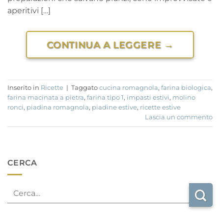
aperitivi […]
CONTINUA A LEGGERE
→
Inserito in
Ricette
|
Taggato
cucina romagnola
,
farina biologica
,
farina macinata a pietra
,
farina tipo 1
,
impasti estivi
,
molino
ronci
,
piadina romagnola
,
piadine estive
,
ricette estive
Lascia un commento
CERCA