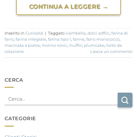
CONTINUA A LEGGERE
→
Inserito in
Curiosità
|
Taggato
ciambella
,
dolci soffici
,
farina di
farro
,
farina integrale
,
farina tipo 1
,
farine
,
farro monococco
,
macinata a pietra
,
molino ronci
,
muffin
,
plumcake
,
torte da
colazione
Lascia un commento
CERCA
CATEGORIE