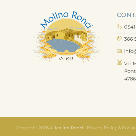
CONT
0541
366 
info
Via M
Pont
4786
Copyright 2026 ©
Molino Ronci
|
Privacy Policy & Cookie