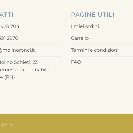
ATTI
PAGINE UTILI
 928 704
I miei ordini
591 2970
Carrello
@molinoronci.it
Termini e condizioni
FAQ
olino Schieti, 23
emessa di Pennabilli
4 (RN)
 Policy