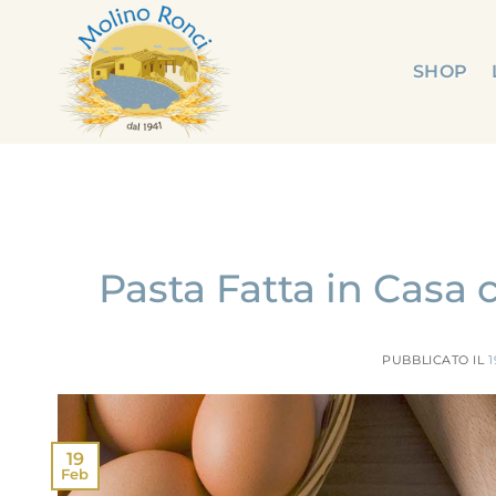
Salta
ai
contenuti
SHOP
Pasta Fatta in Casa 
PUBBLICATO IL
1
19
Feb