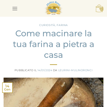
Salta
ai
contenuti
CURIOSITÀ
,
FARINA
Come macinare la
tua farina a pietra a
casa
PUBBLICATO IL
14/01/2024
DA
LEURINI-MULINORONCI
14
Gen