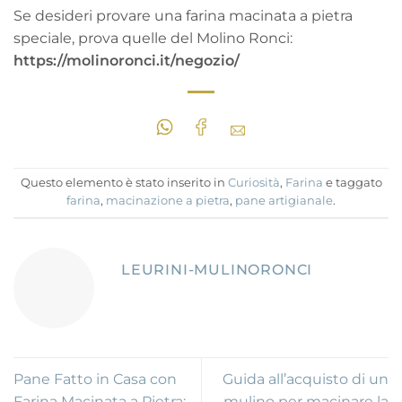
Se desideri provare una farina macinata a pietra
speciale, prova quelle del Molino Ronci:
https://molinoronci.it/negozio/
Questo elemento è stato inserito in
Curiosità
,
Farina
e taggato
farina
,
macinazione a pietra
,
pane artigianale
.
LEURINI-MULINORONCI
Pane Fatto in Casa con
Guida all’acquisto di un
Farina Macinata a Pietra:
mulino per macinare la