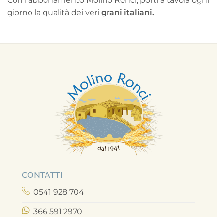
Con l’abbonamento Molino Ronci, porti a tavola ogni
giorno la qualità dei veri
grani italiani.
CONTATTI
0541 928 704
366 591 2970